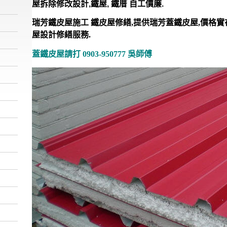
屋拆除修改設計,鐵屋, 鐵厝 自工價廉.
瑞芳鐵皮屋施工 鐵皮屋修繕,提供瑞芳蓋鐵皮屋,價格實
屋設計修繕服務.
蓋鐵皮屋請打 0903-950777 吳師傅