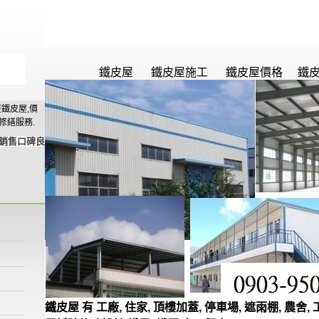
鐵皮屋
鐵皮屋施工
鐵皮屋價格
鐵
鐵皮屋,價
修繕服務.
銷售口碑良
鐵皮屋 有 工廠, 住家, 頂樓加蓋, 停車場, 遮雨棚, 農舍, 