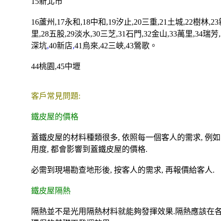
15
新北市
16
蘆州
,17
永和
,18
中和
,19
汐止
,20
三重
,21
土城
,22
樹林
,23
里
,28
五股
,29
淡水
,30
三芝
,31
石門
,32
金山
,33
萬里
,34
瑞芳
深坑
,
40
新店
,
41
烏來
,42
三峽
,43
鶯歌
。
44
桃園
,45
中壢
客戶常見問題:
鐵皮屋的價格
蓋鐵皮屋的材料種類很多, 依照每一個客人的需求, 例如 經
用度, 都會影響到蓋鐵皮屋的價格.
必需到現場勘查地形後, 按客人的需求, 再報價給客人.
鐵皮屋隔熱
隔熱並不是光用隔熱材料就能夠發揮效果.隔熱應該在