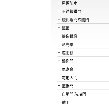
屋頂防水
不銹鋼鐵門
硫化銅門玄關門
鐵窗
鍛造鐵窗
彩光罩
遮雨棚
鍛造門
氣密窗
電動大門
鐵捲門
自動門,玻璃門
鐵工