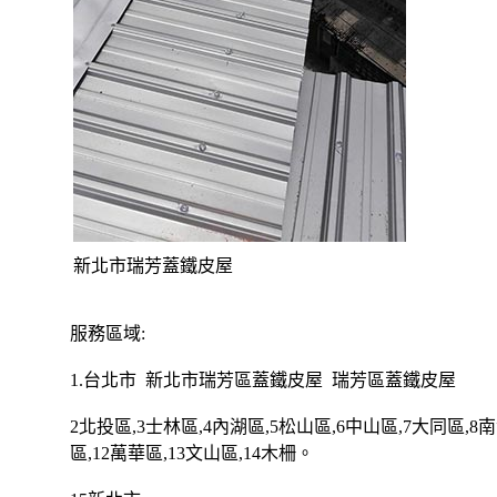
新北市瑞芳蓋鐵皮屋
服務區域:
1.
台北市
新北市瑞芳區蓋鐵皮屋
瑞芳區蓋鐵皮屋
2
北投區
,3
士林區
,4
內湖區
,5
松山區
,6
中山區
,7
大同區
,8
南
區
,12
萬華區
,13
文山區
,14
木柵
。