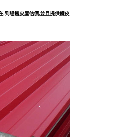
在,到場鐵皮屋估價,並且提供鐵皮