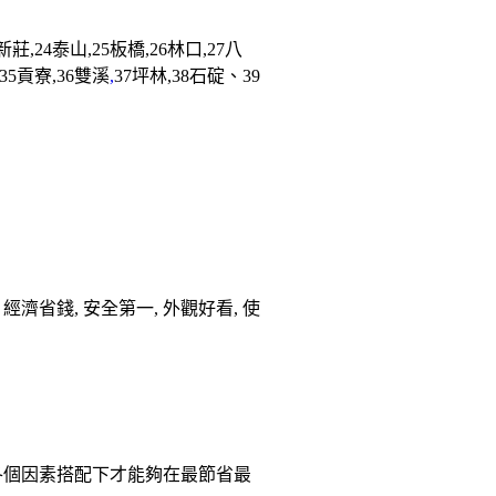
新莊
,24
泰山
,25
板橋
,26
林口
,27
八
,35
貢寮
,36
雙溪
,
37
坪林
,38
石碇
、39
濟省錢, 安全第一, 外觀好看, 使
各個因素搭配下才能夠在最節省最