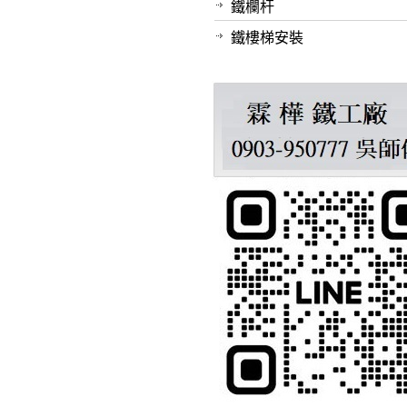
鐵欄杆
鐵樓梯安裝