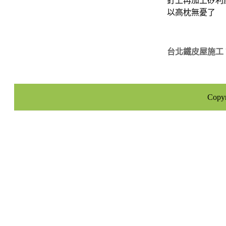
釘上再加上矽利
以高枕無憂了
台北鐵皮屋施工
Cop