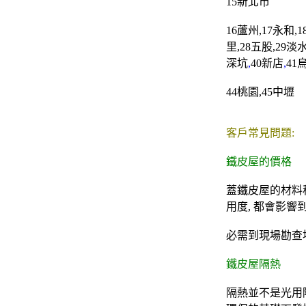
15
新北市
16
蘆州
,17
永和
,1
里
,28
五股
,29
淡
深坑
,
40
新店
,
41
44
桃園
,45
中壢
客戶常見問題:
鐵皮屋的價格
蓋鐵皮屋的材料種
用度, 都會影響
必需到現場勘查地
鐵皮屋隔熱
隔熱並不是光用