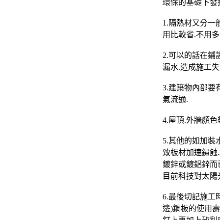
環保的基礎下發
1.隔熱材又分
用比較省.不用多
2.可以的話在
漏水.造成施工失
3.建築物內部
氣流通.
4.屋頂.外牆顏
5.其他的如加
致板材加速鏽蝕.
鍍鋅或鍍鋁鋅而
目前科技對太陽
6.最後切記施
邊)鋼板的使用壽