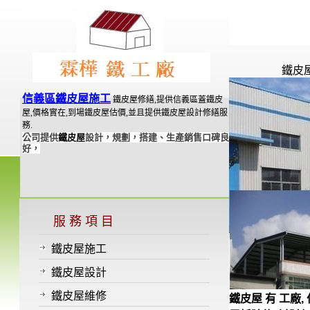
鐵皮
信義區鐵皮屋施工
鐵皮屋修繕,提供信義區蓋鐵皮
屋,價格實在,到場鐵皮屋估價,並且提供鐵皮屋設計修繕服
務.
公司提供
鐵皮屋
設計，規劃，搭建、生產銷售口碑良
好，
服 務 項 目
鐵皮屋施工
鐵皮屋設計
鐵皮屋維修
鐵皮屋 有 工廠, 