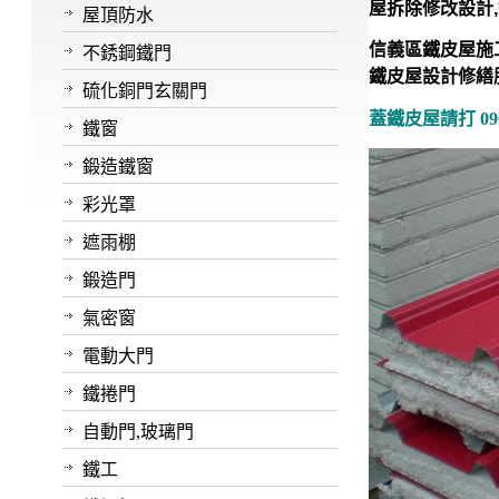
屋拆除修改設計,鐵
屋頂防水
信義區鐵皮屋施工
不銹鋼鐵門
鐵皮屋設計修繕
硫化銅門玄關門
蓋鐵皮屋請打 090
鐵窗
鍛造鐵窗
彩光罩
遮雨棚
鍛造門
氣密窗
電動大門
鐵捲門
自動門,玻璃門
鐵工