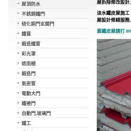
屋拆除修改設計,鐵
屋頂防水
淡水鐵皮屋施工 
不銹鋼鐵門
屋設計修繕服務.
硫化銅門玄關門
蓋鐵皮屋請打 090
鐵窗
鍛造鐵窗
彩光罩
遮雨棚
鍛造門
氣密窗
電動大門
鐵捲門
自動門,玻璃門
鐵工