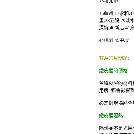
15
新北市
16
蘆州
,17
永和
,1
里
,28
五股
,29
淡
深坑
,
40
新店
,
41
44
桃園
,45
中壢
客戶常見問題:
鐵皮屋的價格
蓋鐵皮屋的材料種
用度, 都會影響
必需到現場勘查地
鐵皮屋隔熱
隔熱並不是光用