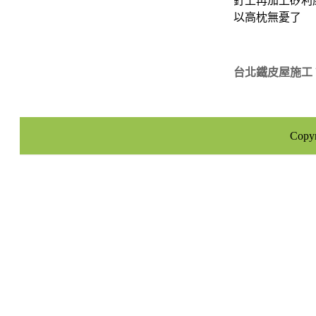
釘上再加上矽利
以高枕無憂了
台北鐵皮屋施工
Cop