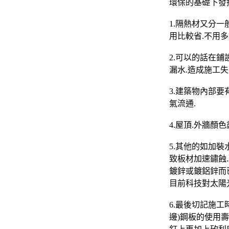
環保的基礎下發
1.隔熱材又分
用比較省.不用多
2.可以的話在
漏水.造成施工失
3.建築物內部
氣流通.
4.屋頂.外牆顏
5.其他的如加
致板材加速鏽蝕.
鍍鋅或鍍鋁鋅而
目前科技對太陽
6.最後切記施
邊)鋼板的使用壽