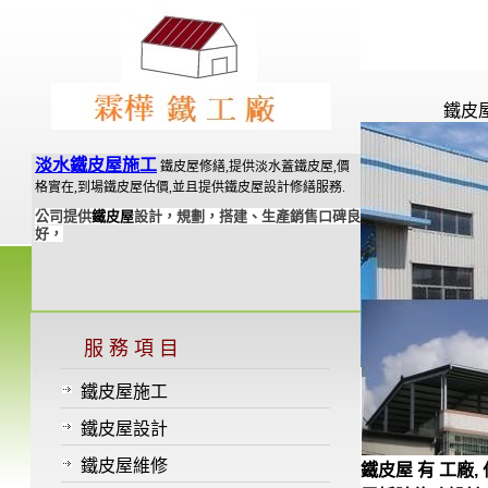
鐵皮
淡水鐵皮屋施工
鐵皮屋修繕,提供淡水蓋鐵皮屋,價
格實在,到場鐵皮屋估價,並且提供鐵皮屋設計修繕服務.
公司提供
鐵皮屋
設計，規劃，搭建、生產銷售口碑良
好，
服 務 項 目
鐵皮屋施工
鐵皮屋設計
鐵皮屋維修
鐵皮屋 有 工廠, 