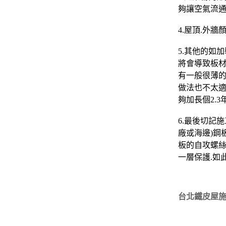
夠讓空氣流通
4.屋頂.外
5.其他的如
將會導致板材加
有一般很薄的
做法也不太適
夠加長個2.3
6.最後切記
廠或海邊)鋼
板的自攻螺絲
一層保護.如
台北鐵皮屋施