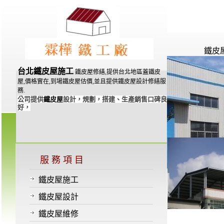
鐵皮
台北鐵皮屋施工
鐵皮屋修繕,提供台北地區蓋鐵皮
屋,價格實在,到場鐵皮屋估價,並且提供鐵皮屋設計修繕服
務.
公司提供
鐵皮屋
設計，規劃，搭建、生產銷售口碑良
好，
服 務 項 目
鐵皮屋施工
鐵皮屋設計
鐵皮屋維修