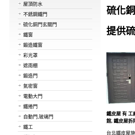
屋頂防水
硫化
不銹鋼鐵門
硫化銅門玄關門
提供
鐵窗
鍛造鐵窗
彩光罩
遮雨棚
鍛造門
氣密窗
電動大門
鐵捲門
鐵皮屋 有 工廠
自動門,玻璃門
館, 鐵皮屋拆
鐵工
台北鐵皮屋施