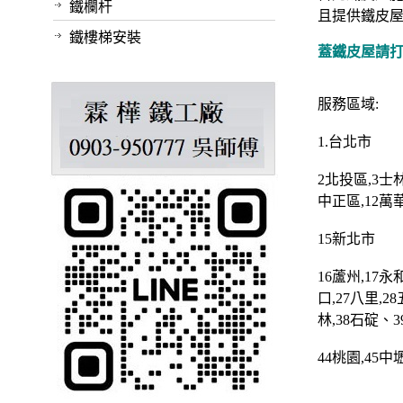
鐵欄杆
且提供鐵皮屋
鐵樓梯安裝
蓋鐵皮屋請打 0
服務區域:
1.
台北市
2
北投區
,3
士
中正區
,12
萬
15
新北市
16
蘆州
,17
永
口
,27
八里
,28
林
,38
石碇
、3
44
桃園
,45
中