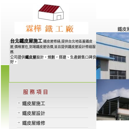
鐵皮
台北鐵皮屋施工
鐵皮屋修繕,提供台北地區蓋鐵皮
屋,價格實在,到場鐵皮屋估價,並且提供鐵皮屋設計修繕服
務.
公司提供
鐵皮屋
設計，規劃，搭建、生產銷售口碑良
好，
服 務 項 目
鐵皮屋施工
鐵皮屋設計
鐵皮屋維修