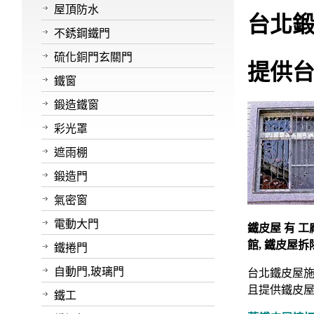
屋頂防水
台北
不銹鋼鐵門
硫化銅門玄關門
提供
鐵窗
鍛造鐵窗
彩光罩
遮雨棚
鍛造門
氣密窗
電動大門
鐵皮屋 有 工廠
館, 鐵皮屋拆
鐵捲門
自動門,玻璃門
台北鐵皮屋施
且提供鐵皮屋
鐵工