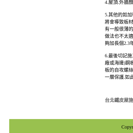
4.屋頂.外
5.其他的如
將會導致板材加
有一般很薄的
做法也不太適
夠加長個2.3
6.最後切記
廠或海邊)鋼
板的自攻螺絲
一層保護.如
台北鐵皮屋施
Copy