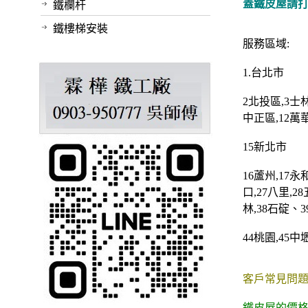
蓋鐵皮屋請打 0
鐵欄杆
鐵樓梯安裝
服務區域:
1.
台北市
2
北投區
,3
士
中正區
,12
萬
15
新北市
16
蘆州
,17
永
口
,27
八里
,28
林
,38
石碇
、3
44
桃園
,45
中
客戶常見問題
鐵皮屋的價