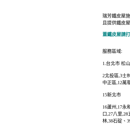
瑞芳鐵皮屋施
且提供鐵皮屋
蓋鐵皮屋請打 0
服務區域:
1.
台北市
松
2
北投區
,3
士
中正區
,12
萬
15
新北市
16
蘆州
,17
永
口
,27
八里
,28
林
,38
石碇
、3