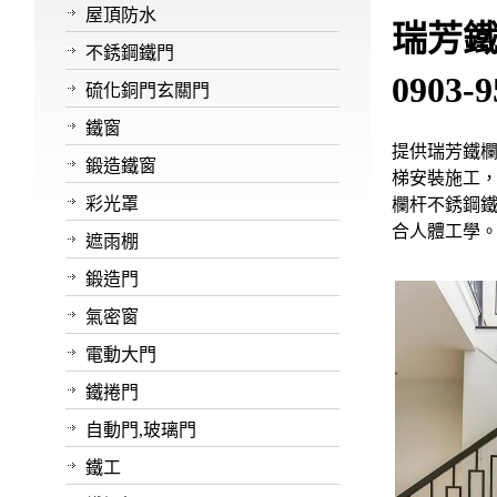
屋頂防水
瑞芳鐵
不銹鋼鐵門
0903-
硫化銅門玄關門
鐵窗
提供瑞芳鐵欄
鍛造鐵窗
梯安裝施工，
彩光罩
欄杆不銹鋼
合人體工學
遮雨棚
鍛造門
氣密窗
電動大門
鐵捲門
自動門,玻璃門
鐵工