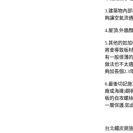
3.建築物內
夠讓空氣流通
4.屋頂.外
5.其他的如
將會導致板材加
有一般很薄的
做法也不太適
夠加長個2.3
6.最後切記
廠或海邊)鋼
板的自攻螺絲
一層保護.如
台北鐵皮屋施