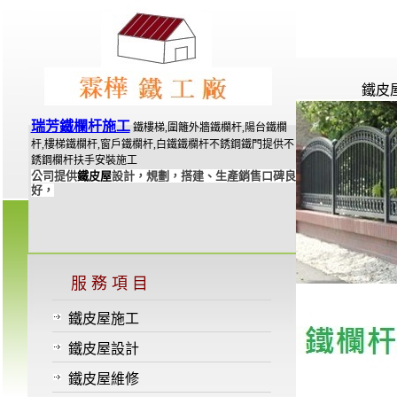
鐵皮
瑞芳鐵欄杆施工
鐵樓梯,圍籬外牆鐵欄杆,陽台鐵欄
杆,樓梯鐵欄杆,窗戶鐵欄杆,白鐵鐵欄杆不銹鋼鐵門提供不
銹鋼欄杆扶手安裝施工
公司提供
鐵皮屋
設計，規劃，搭建、生產銷售口碑良
好，
服 務 項 目
鐵皮屋施工
鐵皮屋設計
鐵皮屋維修