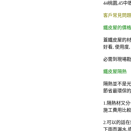
44
桃園
,45
中
客戶常見問題
鐵皮屋的價
蓋鐵皮屋的材料
好看, 使用度
必需到現場勘
鐵皮屋隔熱
隔熱並不是光
節省最環保的
1.隔熱材又
施工費用比較
2.可以的話
下雨而漏水.