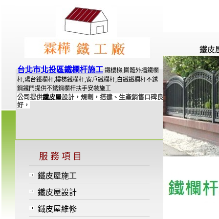
鐵皮
台北市北投區鐵欄杆施工
鐵樓梯,圍籬外牆鐵欄
杆,陽台鐵欄杆,樓梯鐵欄杆,窗戶鐵欄杆,白鐵鐵欄杆不銹
鋼鐵門提供不銹鋼欄杆扶手安裝施工
公司提供
鐵皮屋
設計，規劃，搭建、生產銷售口碑良
好，
服 務 項 目
鐵皮屋施工
鐵皮屋設計
鐵皮屋維修