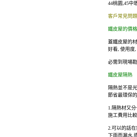
44
桃園
,45
中
客戶常見問題
鐵皮屋的價
蓋鐵皮屋的材料
好看, 使用度
必需到現場勘
鐵皮屋隔熱
隔熱並不是光
節省最環保的
1.隔熱材又
施工費用比較
2.可以的話
下雨而漏水.