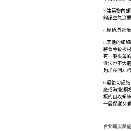
3.建築物內
夠讓空氣流通
4.屋頂.外
5.其他的如
將會導致板材加
有一般很薄的
做法也不太適
夠加長個2.3
6.最後切記
廠或海邊)鋼
板的自攻螺絲
一層保護.如
台北鐵皮屋施