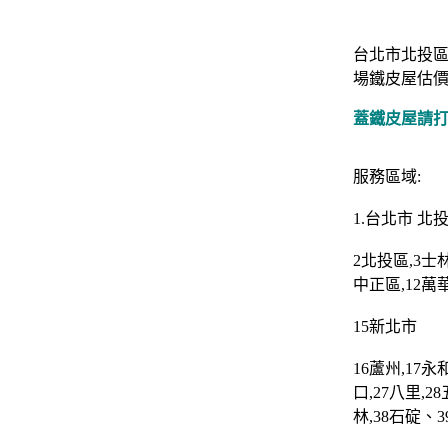
台北市北投區
場鐵皮屋估價
蓋鐵皮屋請打 0
服務區域:
1.
台北市
北
2
北投區
,3
士
中正區
,12
萬
15
新北市
16
蘆州
,17
永
口
,27
八里
,28
林
,38
石碇
、3