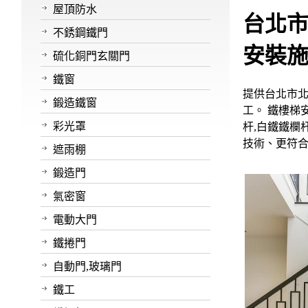
屋頂防水
台北市
不銹鋼鐵門
安裝施工
硫化銅門玄關門
鐵窗
提供台北市北
鍛造鐵窗
工。 鐵樓梯
彩光罩
杆,白鐵鐵欄
技術、更符
遮雨棚
鍛造門
氣密窗
電動大門
鐵捲門
自動門,玻璃門
鐵工